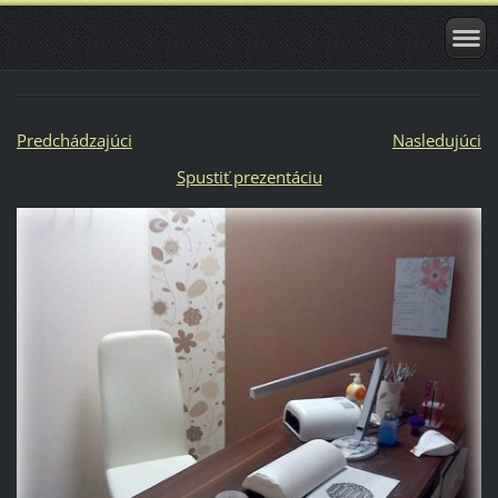
Predchádzajúci
Nasledujúci
Spustiť prezentáciu