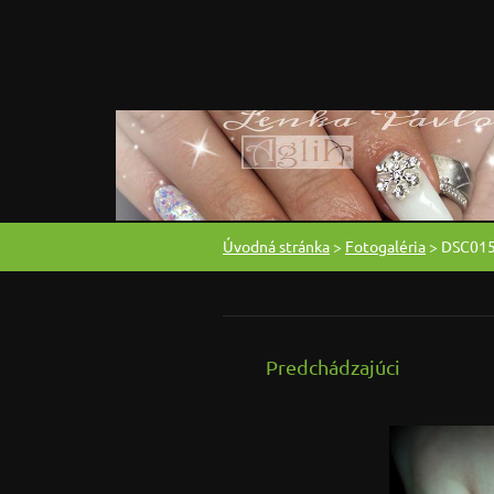
Úvodná stránka
>
Fotogaléria
>
DSC015
Predchádzajúci